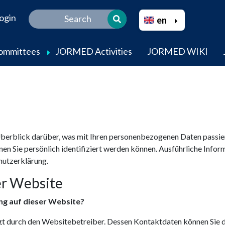
Select your language
ogin
en
Committees
JORMED Activities
JORMED WIKI
Skip
to
main
content
berblick darüber, was mit Ihren personenbezogenen Daten passier
nen Sie persönlich identifiziert werden können. Ausführliche In
hutzerklärung.
er Website
ng auf dieser Website?
lgt durch den Websitebetreiber. Dessen Kontaktdaten können Sie