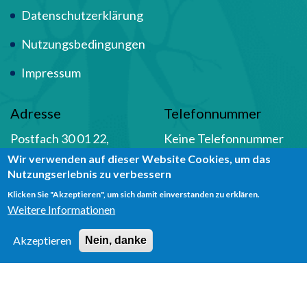
Datenschutzerklärung
Nutzungsbedingungen
Impressum
Adresse
Telefonnummer
Postfach 30 01 22,
Keine Telefonnummer
Wir verwenden auf dieser Website Cookies, um das
44231 Dortmund
vorhanden
Nutzungserlebnis zu verbessern
Klicken Sie "Akzeptieren", um sich damit einverstanden zu erklären.
Social Media
Weitere Informationen
Akzeptieren
Nein, danke