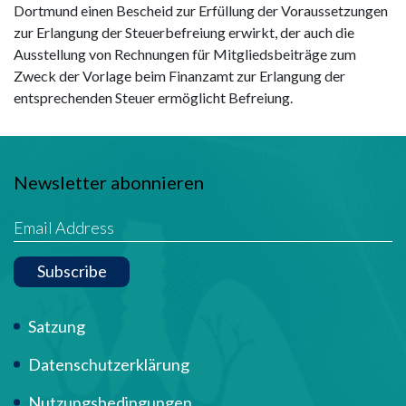
Dortmund einen Bescheid zur Erfüllung der Voraussetzungen
zur Erlangung der Steuerbefreiung erwirkt, der auch die
Ausstellung von Rechnungen für Mitgliedsbeiträge zum
Zweck der Vorlage beim Finanzamt zur Erlangung der
entsprechenden Steuer ermöglicht Befreiung.
Newsletter abonnieren
Subscribe
Term Of Use
Satzung
Datenschutzerklärung
Nutzungsbedingungen