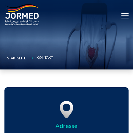
Bild
Skip
to
main
content
KONTAKT
STARTSEITE
Adresse