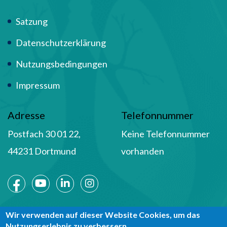
Term Of Use
Satzung
Datenschutzerklärung
Nutzungsbedingungen
Impressum
Adresse
Telefonnummer
Postfach 30 01 22,
Keine Telefonnummer
44231 Dortmund
vorhanden
Social Media
Wir verwenden auf dieser Website Cookies, um das
Nutzungserlebnis zu verbessern