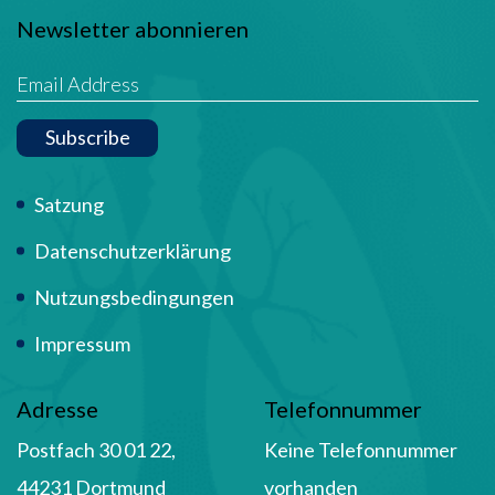
Newsletter abonnieren
Subscribe
Term Of Use
Satzung
Datenschutzerklärung
Nutzungsbedingungen
Impressum
Adresse
Telefonnummer
Postfach 30 01 22,
Keine Telefonnummer
44231 Dortmund
vorhanden