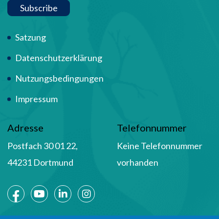
Subscribe
Term Of Use
Satzung
Datenschutzerklärung
Nutzungsbedingungen
Impressum
Adresse
Telefonnummer
Postfach 30 01 22,
Keine Telefonnummer
44231 Dortmund
vorhanden
Social Media