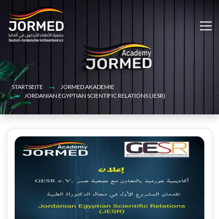
Bild
Skip
to
main
content
STARTSEITE
JORMED AKADEMIE
JORDANIAN EGYPTIAN SCIENTIFIC RELATIONS (JESR)