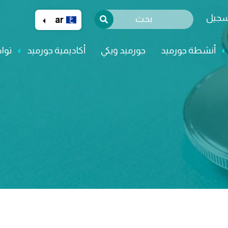
Skip
Select your language
تسجيل
to
ar
main
content
أنشطة جورميد
جورميد ويكي
أكاديمية جورميد
توا